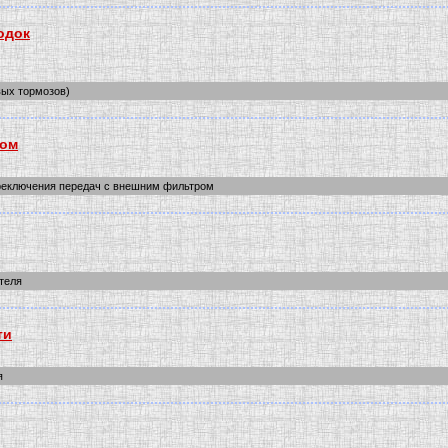
одок
вых тормозов)
ром
реключения передач с внешним фильтром
теля
ти
я