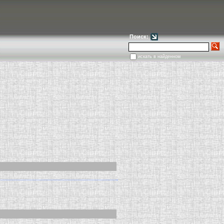
Поиск:
+7(925)411-01
искать в найденном