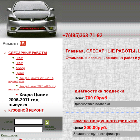
+7(495)363-71-92
Ремонт
Главная
СЛЕСАРНЫЕ РАБОТЫ
/
/
СЛЕСАРНЫЕ РАБОТЫ
Стоимость и перечень основных работ и у
CR-V
HR-V
Аккорд
Цивик
Хонда Цивик 9 2012-2016
год выпуска
Хонда Цивик 2001-2005 год
выпуска
диагностика подвески
Хонда Цивик
700.00руб.
Цена:
2006-2011 год
выпуска
Диагностика подвески
КУЗОВНОЙ РЕМОНТ
замена воздушного фильтра
Логин:
забыли
300.00руб.
Цена:
Пароль:
пароль?
Замена воздушного фильтра
Регистрация