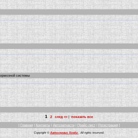
тормозной системы
1
2
след >>
|
показать все
[
Главная
|
Контакты
|
Автозапчасти
|
Прайс-лист
|
Регистрация
]
Copyright ©
Автосервис Хонда
. All rights reserved.