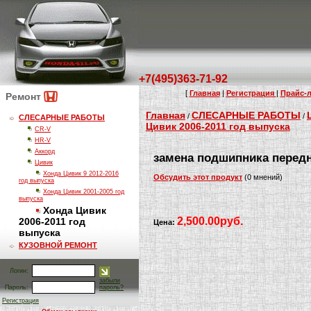
+7(495)363-71-92
[
Главная
|
Регистрация
|
Прайс-л
Ремонт
Главная
СЛЕСАРНЫЕ РАБОТЫ
/
/
СЛЕСАРНЫЕ РАБОТЫ
Цивик 2006-2011 год выпуска
CR-V
HR-V
Аккорд
замена подшипника перед
Цивик
Хонда Цивик 9 2012-2016
Обсудить этот продукт
(0 мнений)
год выпуска
Хонда Цивик 2001-2005 год
выпуска
Хонда Цивик
2,500.00руб.
2006-2011 год
Цена:
выпуска
КУЗОВНОЙ РЕМОНТ
Логин:
забыли
Пароль:
пароль?
Регистрация