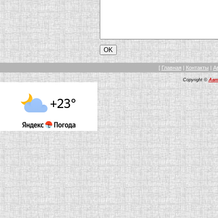
[
Главная
|
Контакты
|
А
Copyright ©
Авт