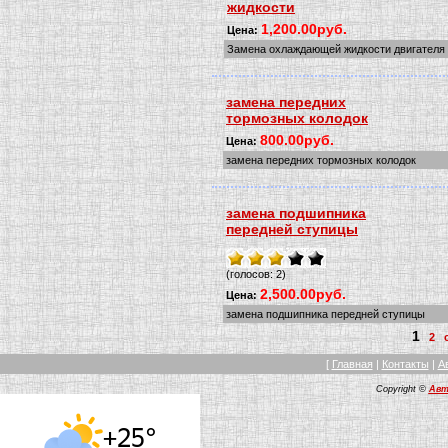
жидкости
1,200.00руб.
Цена:
Замена охлаждающей жидкости двигателя
замена передних
тормозных колодок
800.00руб.
Цена:
замена передних тормозных колодок
замена подшипника
передней ступицы
(голосов: 2)
2,500.00руб.
Цена:
замена подшипника передней ступицы
1
2
[
Главная
|
Контакты
|
А
Copyright ©
Авт