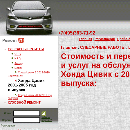
+7(495)363-71-92
[
Главная
|
Регистрация
|
Прайс-л
Ремонт
Главная
СЛЕСАРНЫЕ РАБОТЫ
/
/
СЛЕСАРНЫЕ РАБОТЫ
Стоимость и пер
CR-V
HR-V
и услуг на обсл
Аккорд
Цивик
Хонда Цивик с 20
Хонда Цивик 9 2012-2016
год выпуска
Хонда Цивик
выпуска:
2001-2005 год
выпуска
Хонда Цивик 2006-2011 год
выпуска
КУЗОВНОЙ РЕМОНТ
Логин:
забыли
Пароль:
пароль?
Регистрация