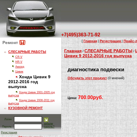
+7(495)363-71-92
[
Главная
|
Регистрация
|
Прайс-л
Ремонт
Главная
СЛЕСАРНЫЕ РАБОТЫ
/
/
СЛЕСАРНЫЕ РАБОТЫ
Цивик 9 2012-2016 год выпуска
CR-V
HR-V
Аккорд
диагностика подвески
Цивик
Хонда Цивик 9
Обсудить этот продукт
(0 мнений)
2012-2016 год
выпуска
Хонда Цивик 2001-2005 год
выпуска
700.00руб.
Цена:
Хонда Цивик 2006-2011 год
выпуска
КУЗОВНОЙ РЕМОНТ
Логин:
забыли
Пароль:
пароль?
Регистрация