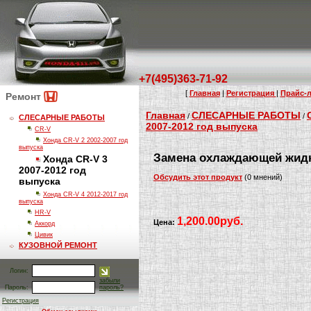
+7(495)363-71-92
[
Главная
|
Регистрация
|
Прайс-л
Ремонт
Главная
СЛЕСАРНЫЕ РАБОТЫ
/
/
СЛЕСАРНЫЕ РАБОТЫ
2007-2012 год выпуска
CR-V
Хонда CR-V 2 2002-2007 год
выпуска
Замена охлаждающей жид
Хонда CR-V 3
2007-2012 год
Обсудить этот продукт
(0 мнений)
выпуска
Хонда CR-V 4 2012-2017 год
выпуска
HR-V
1,200.00руб.
Цена:
Аккорд
Цивик
КУЗОВНОЙ РЕМОНТ
Логин:
забыли
Пароль:
пароль?
Регистрация