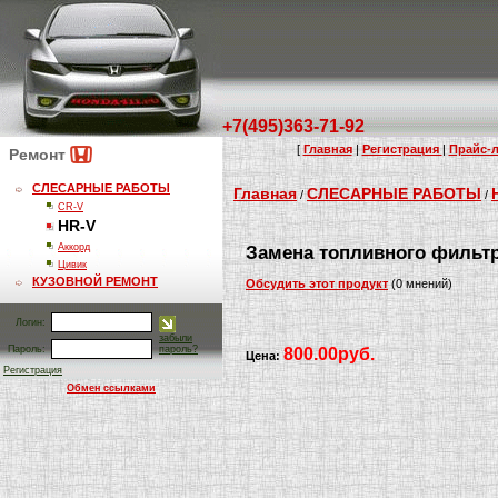
+7(495)363-71-92
[
Главная
|
Регистрация
|
Прайс-л
Ремонт
СЛЕСАРНЫЕ РАБОТЫ
Главная
СЛЕСАРНЫЕ РАБОТЫ
/
/
CR-V
HR-V
Аккорд
Замена топливного фильт
Цивик
КУЗОВНОЙ РЕМОНТ
Обсудить этот продукт
(0 мнений)
Логин:
забыли
Пароль:
пароль?
800.00руб.
Цена:
Регистрация
Обмен ссылками