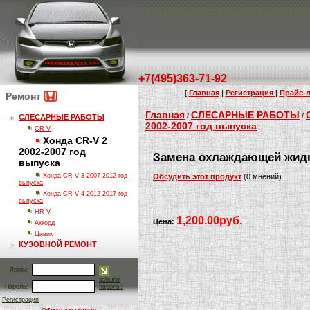
+7(495)363-71-92
[
Главная
|
Регистрация
|
Прайс-л
Ремонт
Главная
СЛЕСАРНЫЕ РАБОТЫ
/
/
СЛЕСАРНЫЕ РАБОТЫ
2002-2007 год выпуска
CR-V
Хонда CR-V 2
2002-2007 год
Замена охлаждающей жид
выпуска
Хонда CR-V 3 2007-2012 год
Обсудить этот продукт
(0 мнений)
выпуска
Хонда CR-V 4 2012-2017 год
выпуска
HR-V
1,200.00руб.
Цена:
Аккорд
Цивик
КУЗОВНОЙ РЕМОНТ
Логин:
забыли
Пароль:
пароль?
Регистрация