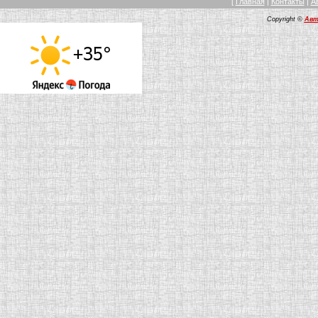
[
Главная
|
Контакты
|
А
Copyright ©
Авт