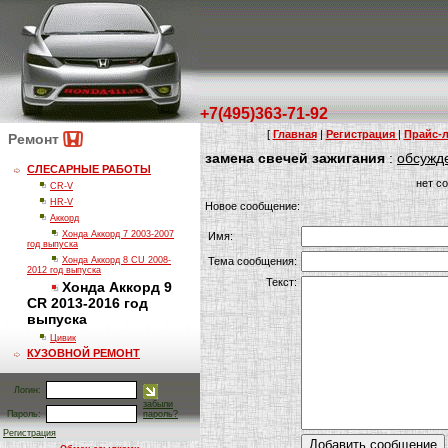
+7(495)363-71-92
[
Главная
|
Регистрация
|
Прайс-л
Ремонт
замена свечей зажигания
:
обсужд
СЛЕСАРНЫЕ РАБОТЫ
нет с
CR-V
HR-V
Новое сообщение:
Аккорд
Хонда Аккорд 7 2003-2007
Имя:
год выпуска
Хонда Аккорд 8 CU 2008-
Тема сообщения:
2012 год выпуска
Текст:
Хонда Аккорд 9
CR 2013-2016 год
выпуска
Цивик
КУЗОВНОЙ РЕМОНТ
Логин:
забыли
Пароль:
пароль?
Регистрация