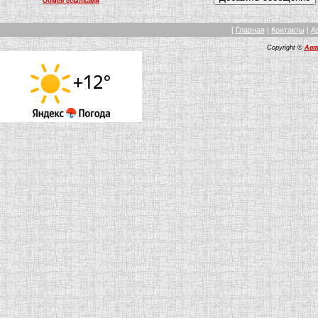
Обмен ссылками
[
Главная
|
Контакты
|
А
Copyright ©
Авт